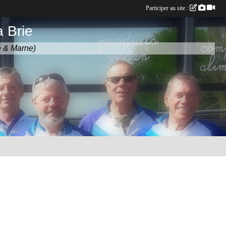
Participer au site :
 Brie
e & Marne)