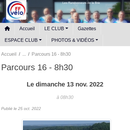
Panneau de gestion des cookies
Les Randonneurs de la Brie
Accueil
LE CLUB
Gazettes
ESPACE CLUB
PHOTOS & VIDÉOS
Accueil
Parcours 16 - 8h30
Parcours 16 - 8h30
Le
dimanche
13
nov.
2022
à 08h30
Publié le
25 oct. 2022