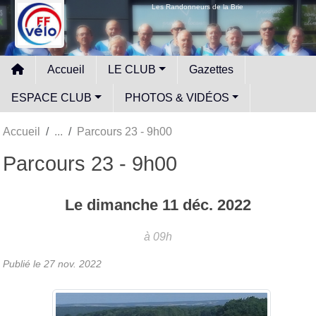
Panneau de gestion des cookies
Les Randonneurs de la Brie
Accueil
LE CLUB
Gazettes
ESPACE CLUB
PHOTOS & VIDÉOS
Accueil
Parcours 23 - 9h00
Parcours 23 - 9h00
Le
dimanche
11
déc.
2022
à 09h
Publié le
27 nov. 2022