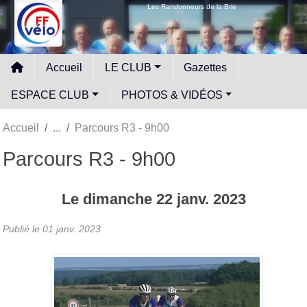
Panneau de gestion des cookies
Les Randonneurs de la Brie
Accueil
LE CLUB
Gazettes
ESPACE CLUB
PHOTOS & VIDÉOS
Accueil
Parcours R3 - 9h00
Parcours R3 - 9h00
Le
dimanche
22
janv.
2023
Publié le
01 janv. 2023