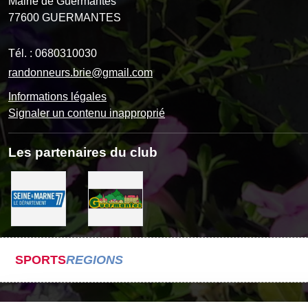
Mairie de Guermantes
77600
GUERMANTES
Tél. :
0680310030
randonneurs.brie@gmail.com
Informations légales
Signaler un contenu inapproprié
Les partenaires du club
SPORTS
REGIONS