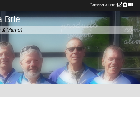
Participer au site :
 Brie
e & Marne)