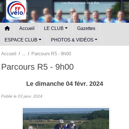
Panneau de gestion des cookies
Les Randonneurs de la Brie
Accueil
LE CLUB
Gazettes
ESPACE CLUB
PHOTOS & VIDÉOS
Accueil
Parcours R5 - 9h00
Parcours R5 - 9h00
Le
dimanche
04
févr.
2024
Publié le
03 janv. 2024