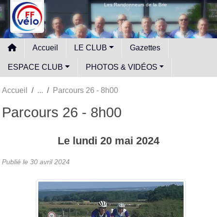
Panneau de gestion des cookies
Les Randonneurs de la Brie
Accueil
LE CLUB
Gazettes
ESPACE CLUB
PHOTOS & VIDÉOS
Accueil
Parcours 26 - 8h00
Parcours 26 - 8h00
Le
lundi
20
mai
2024
Publié le
30 avril 2024