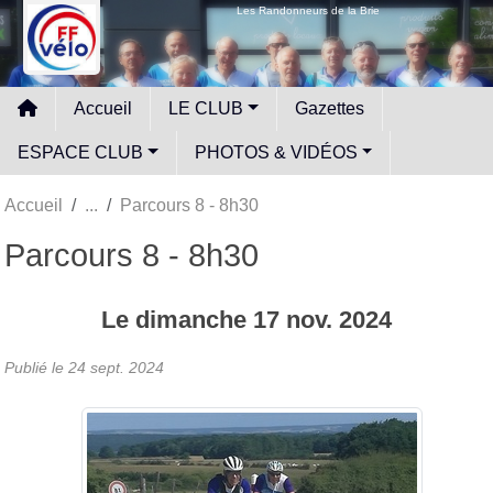
Panneau de gestion des cookies
Les Randonneurs de la Brie
Accueil
LE CLUB
Gazettes
ESPACE CLUB
PHOTOS & VIDÉOS
Accueil
Parcours 8 - 8h30
Parcours 8 - 8h30
Le
dimanche
17
nov.
2024
Publié le
24 sept. 2024