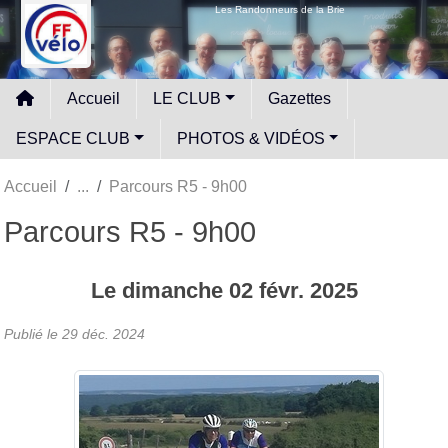
Panneau de gestion des cookies
Les Randonneurs de la Brie
Accueil
LE CLUB
Gazettes
ESPACE CLUB
PHOTOS & VIDÉOS
Accueil
Parcours R5 - 9h00
Parcours R5 - 9h00
Le
dimanche
02
févr.
2025
Publié le
29 déc. 2024