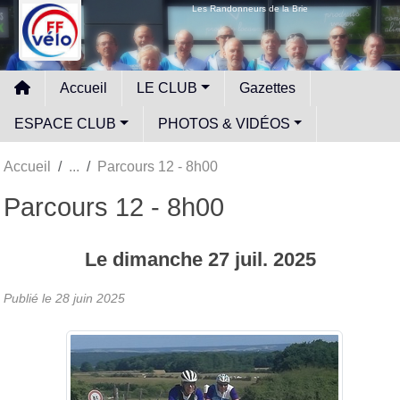
Panneau de gestion des cookies
Les Randonneurs de la Brie
Accueil
LE CLUB
Gazettes
ESPACE CLUB
PHOTOS & VIDÉOS
Accueil
Parcours 12 - 8h00
Parcours 12 - 8h00
Le
dimanche
27
juil.
2025
Publié le
28 juin 2025