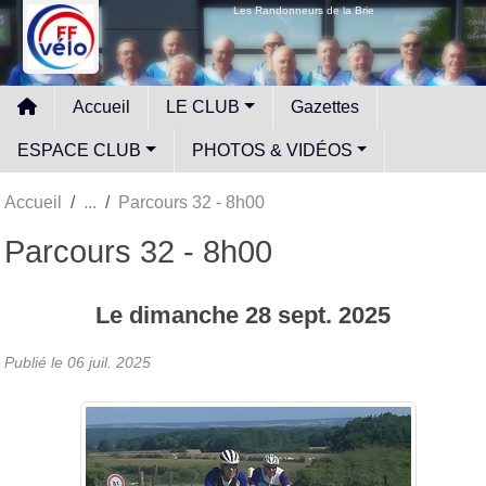
Panneau de gestion des cookies
Les Randonneurs de la Brie
Accueil
LE CLUB
Gazettes
ESPACE CLUB
PHOTOS & VIDÉOS
Accueil
Parcours 32 - 8h00
Parcours 32 - 8h00
Le
dimanche
28
sept.
2025
Publié le
06 juil. 2025