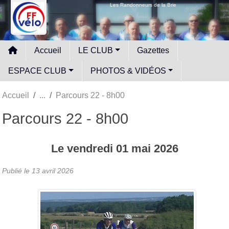
Panneau de gestion des cookies
Les Randonneurs de la Brie
Accueil
LE CLUB
Gazettes
ESPACE CLUB
PHOTOS & VIDÉOS
Accueil
Parcours 22 - 8h00
Parcours 22 - 8h00
Le
vendredi
01
mai
2026
Publié le
13 avril 2026