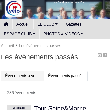
Panneau de gestion des cookies
Les Randonneurs de la Brie
Accueil
LE CLUB
Gazettes
ESPACE CLUB
PHOTOS & VIDÉOS
Accueil
Les évènements passés
Les évènements passés
Évènements à venir
Évènements passés
236 événements
Tour Seine&Marne
Le
samedi